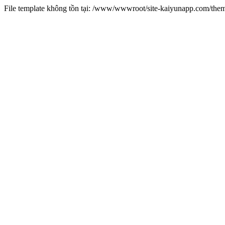
File template không tồn tại: /www/wwwroot/site-kaiyunapp.com/the