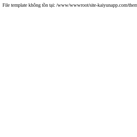
File template không tồn tại: /www/wwwroot/site-kaiyunapp.com/the